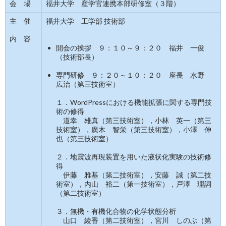
会 場
福井大学 産学官連携本部研修室（３階）
主 催
福井大学 工学部 技術部
内 容
開会の挨拶 ９：１０～９：２０ 福井 一俊
（技術部長）
専門研修 ９：２０～１０：２０ 座長 水野
広治（第三技術室）
１．WordPressにおける機能拡張に関する専門技
術の修得
道幸 雄真（第三技術室），小林 英一（第三
技術室），廣木 智栄（第三技術室），小澤 伸
也（第三技術室）
２．地震波再現装置を用いた液状化実験の技術修
得
伊藤 雅基（第二技術室），安藤 誠（第二技
術室），内山 裕二（第一技術室），戸澤 理詞
（第二技術室）
３．無機・有機化合物の化学状態分析
山口 綾香（第二技術室），宮川 しのぶ（第