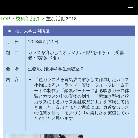
コ
メインメ
TOP
>
技術部紹介
> 主な活動2018
ン
ニュー
テ
□■ 福井大学公開講座
ン
ツ
月 日
2018年7月21日
へ
移
題 目
ガラスを溶かしてオリジナル作品を作ろう （受講
者：9家族19名）
動
会 場
生物応用化学科学生実験室２
内 容
「色ガラス片を電気炉で溶かして作成したガラス
小物によるストラップ・置物・フォトフレームア
ートの制作」「酸素バーナーによる吹きガラス体
験とガラスの花の置物の制作」「素焼き型板と粉
ガラスによるガラス溶融成型加工」を体験して頂
きました。参加されたご家族には、身近なガラス
の性質を知り、モノづくりの楽しさを実感してい
ただけたと思います。