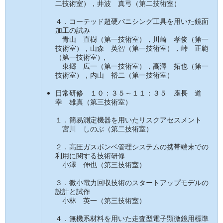
二技術室），井波 真弓（第二技術室）
４．コーテッド超硬バニシング工具を用いた鏡面
加工の試み
青山 直樹（第一技術室），川崎 孝俊（第一
技術室），山森 英智（第一技術室），峠 正範
（第一技術室）,
東郷 広一（第一技術室），高澤 拓也（第一
技術室），内山 裕二（第一技術室）
日常研修 １０：３５～１１：３５ 座長 道
幸 雄真（第三技術室）
１．簡易測定機器を用いたリスクアセスメント
宮川 しのぶ（第二技術室）
２．高圧ガスボンベ管理システムの携帯端末での
利用に関する技術研修
小澤 伸也（第三技術室）
３．微小電力回収技術のスタートアップモデルの
設計と試作
小林 英一（第三技術室）
４．無機系材料を用いた走査型電子顕微鏡用標準