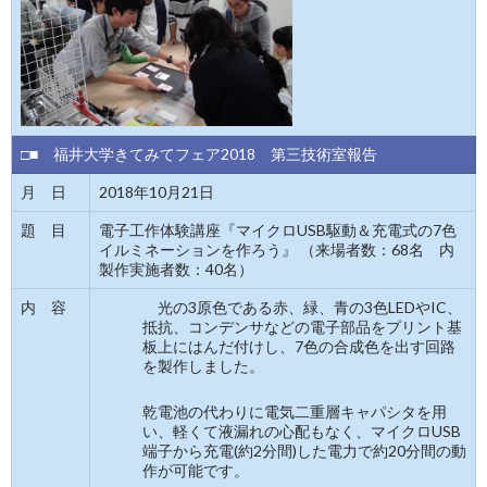
□■ 福井大学きてみてフェア2018 第三技術室報告
月 日
2018年10月21日
題 目
電子工作体験講座『マイクロUSB駆動＆充電式の7色
イルミネーションを作ろう』 （来場者数：68名 内
製作実施者数：40名）
内 容
光の3原色である赤、緑、青の3色LEDやIC、
抵抗、コンデンサなどの電子部品をプリント基
板上にはんだ付けし、7色の合成色を出す回路
を製作しました。
乾電池の代わりに電気二重層キャパシタを用
い、軽くて液漏れの心配もなく、マイクロUSB
端子から充電(約2分間)した電力で約20分間の動
作が可能です。