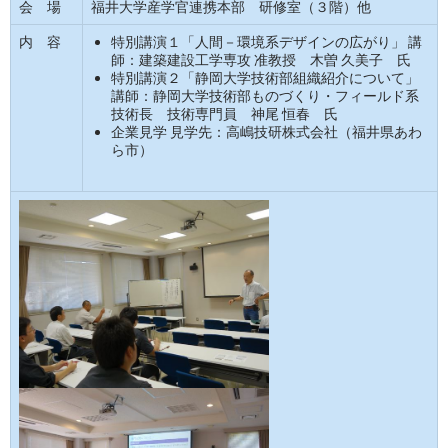
会 場
福井大学産学官連携本部 研修室（３階）他
内 容
特別講演１「人間－環境系デザインの広がり」 講
師：建築建設工学専攻 准教授 木曽 久美子 氏
特別講演２「静岡大学技術部組織紹介について」
講師：静岡大学技術部ものづくり・フィールド系
技術長 技術専門員 神尾 恒春 氏
企業見学 見学先：高嶋技研株式会社（福井県あわ
ら市）